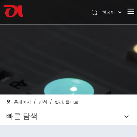
한국어
English
홈페이지
العربية
Français
회사 소개
Pусский
제품
Español
신청
Português
Deutsch
지원하다
Italiano
다운로드
日本語
블로그
Nederlands
홈페이지
/
신청
/
빌라, 몰디브
연락하다
빠른 탐색