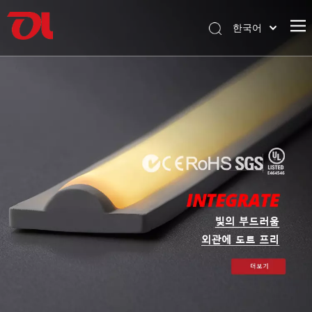
한국어
English
홈페이지
العربية
Français
회사 소개
Pусский
제품
Español
신청
Português
Deutsch
지원하다
Italiano
다운로드
日本語
블로그
Nederlands
연락하다