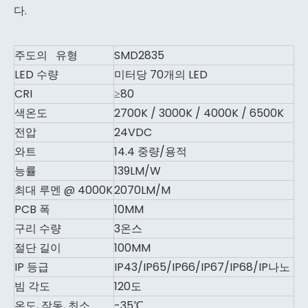
다.
주도의 유형
SMD2835
LED 수량
미터당 70개의 LED
CRI
≥80
색온도
2700K / 3000K / 4000K / 6500K
전압
24VDC
와트
14.4 중량/용적
능률
139LM/W
최대 루멘 @ 4000K
2070LM/M
PCB 폭
10MM
구리 수량
3온스
절단 길이
100MM
IP 등급
IP43/IP65/IP66/IP67/IP68/IP나노
빔 각도
120도
온도, 작동, 최소
-35℃