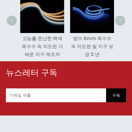
Cob
<
>
칩 실내
고능률 온난한 백색
방수 8mm 옥수수
ed 라
옥수수 속 지도된 가
속 지도된 빛 지구 보
립
벼운 지구 제조자
장 5 년
뉴스레터 구독
구독