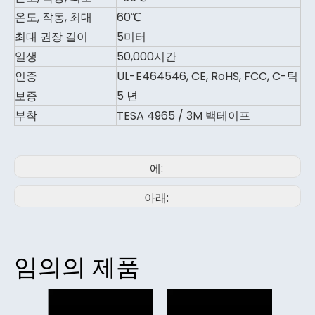
온도, 작동, 최대
60℃
최대 권장 길이
5미터
일생
50,000시간
인증
UL-E464546, CE, RoHS, FCC, C-틱
보증
5 년
부착
TESA 4965 / 3M 백테이프
에:
아래:
임의의 제품
높은 C