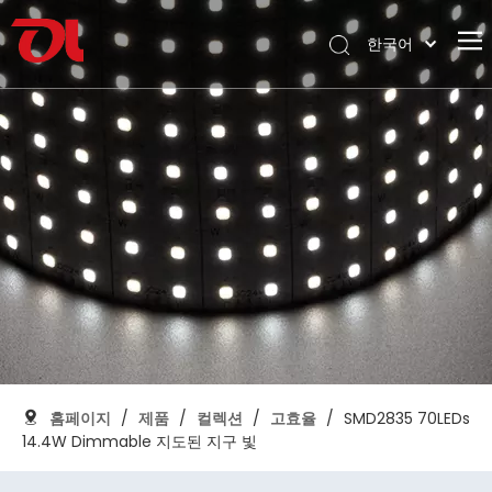
한국어
English
홈페이지
العربية
Français
회사 소개
Pусский
제품
Español
신청
Português
Deutsch
지원하다
Italiano
다운로드
日本語
블로그
Nederlands
연락하다
홈페이지
/
제품
/
컬렉션
/
고효율
/
SMD2835 70LEDs
14.4W Dimmable 지도된 지구 빛