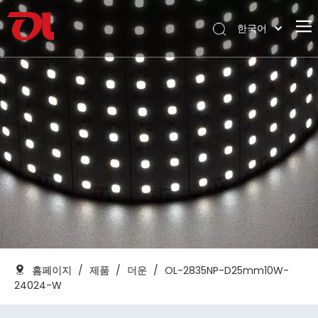
한국어
English
홈페이지
العربية
Français
회사 소개
Pусский
제품
Español
신청
Português
Deutsch
지원하다
Italiano
다운로드
日本語
블로그
Nederlands
연락하다
홈페이지
/
제품
/
더운
/
OL-2835NP-D25mm10W-
24024-W