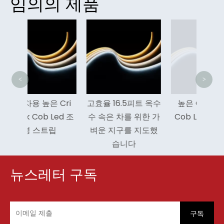
임의의 제품
8m
<
>
은 Cri
고효율 16.5피트 옥수
높은 Cri 8mm 홈
 Led 조
수 속은 차를 위한 가
Cob Led 라이트 스
트립
벼운 지구를 지도했
트립
습니다
뉴스레터 구독
구독